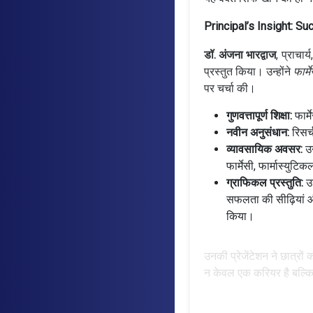
Principal’s Insight: S
डॉ. अंजना भारद्वाज
, प्राचार्य
प्रस्तुत किया। उन्होंने
फार्म
पर चर्चा की।
गुणवत्तापूर्ण शिक्षा:
फार्म
नवीन अनुसंधान:
रिसर्
व्यावसायिक अवसर:
उन
फार्मेसी, फार्मास्युटि
ग्राफिकल प्रस्तुति:
उन
सफलता की सीढ़ियां औ
किया।
उनकी प्रेजेंटेशन ने छात्रों 
न केवल एक करियर है बल्कि